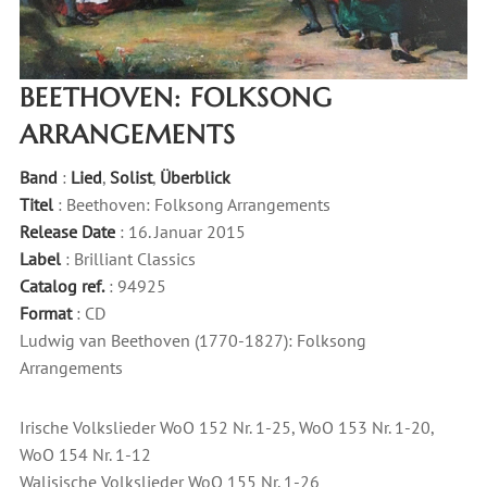
BEETHOVEN: FOLKSONG
ARRANGEMENTS
Band
:
Lied
,
Solist
,
Überblick
Titel
: Beethoven: Folksong Arrangements
Release Date
: 16. Januar 2015
Label
: Brilliant Classics
Catalog ref.
: 94925
Format
: CD
Ludwig van Beethoven (1770-1827): Folksong
Arrangements
Irische Volkslieder WoO 152 Nr. 1-25, WoO 153 Nr. 1-20,
WoO 154 Nr. 1-12
Walisische Volkslieder WoO 155 Nr. 1-26