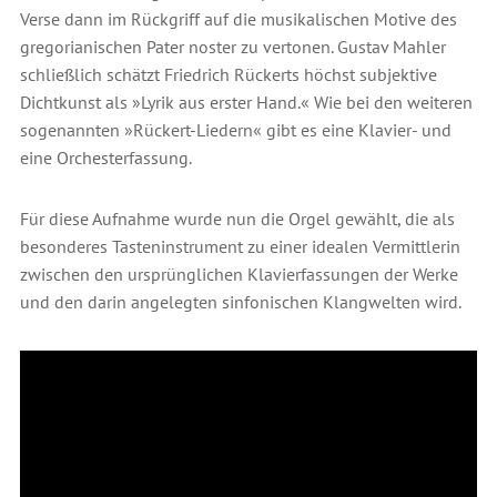
Verse dann im Rückgriff auf die musikalischen Motive des
gregorianischen Pater noster zu vertonen. Gustav Mahler
schließlich schätzt Friedrich Rückerts höchst subjektive
Dichtkunst als »Lyrik aus erster Hand.« Wie bei den weiteren
sogenannten »Rückert-Liedern« gibt es eine Klavier- und
eine Orchesterfassung.
Für diese Aufnahme wurde nun die Orgel gewählt, die als
besonderes Tasteninstrument zu einer idealen Vermittlerin
zwischen den ursprünglichen Klavierfassungen der Werke
und den darin angelegten sinfonischen Klangwelten wird.