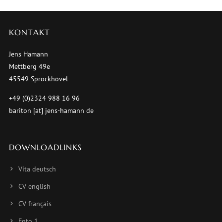
KONTAKT
Jens Hamann
Mettberg 49e
45549 Sprockhövel
+49 (0)2324 988 16 96
bariton [at] jens-hamann de
DOWNLOADLINKS
Vita deutsch
CV english
CV français
Foto 1