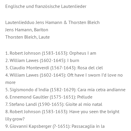
Englische und französische Lautenlieder
Lautenliedduo Jens Hamann & Thorsten Bleich
Jens Hamann, Bariton
Thorsten Bleich, Laute
1. Robert Johnson (1583-1633): Orpheus I am
2. William Lawes (1602-1645): I burn
3. Claudio Monteverdi (1567-1643): Rosa del ciel
4. William Lawes (1602-1645): Oft have I sworn I’d love no
more
5. Sigismondo d`India (1582-1629): Cara mia cetra andianne
6. Ennemond Gaultier (1575-1651): Prélude
7. Stefano Landi (1590-1655): Gioite al mio natal
8. Robert Johnson (1583-1633): Have you seen the bright
lily grow?
9. Giovanni Kapsberger (?-1651): Passacaglia in la