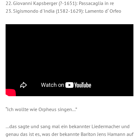
22. Giovanni Kapsberger (?-1651): Passacaglia in re
23. Sigismondo d`India (1582-1629): Lamento d‘ Orfeo
“Ich wollte wie Orpheus singen…”
…das sagte und sang mal ein bekannter Liedermacher und
genau das ist es, was der bekannte Bariton Jens Hamann auf