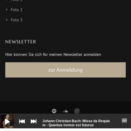
Foto 2
Foto 3
NEWSLETTER
Hier können Sie sich für meinen Newsletter anmelden
zur Anmeldung
Audio-
Player
© 2018-2022 Jens Hamann | all rights reserved
Johann Christian Bach: Missa da Requie
m - Quantus tremor est futurus