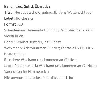
Band
:
Lied
,
Solist
,
Überblick
Titel
: Norddeutsche Orgelmusik - Jens Wollenschläger
Label
: ifo classics
Format
: CD
Scheidemann: Praeambulum in d; Dic nobis Maria, quid
vidisti in via
Böhm: Gelobet seist du, Jesu Christ
Weckmann: Ach wir armen Sünder; Fantasia Ex D; O lux
beata trinitas
Reincken: Was kann uns kommen an für Noth
Jakob Praetorius d. J.: Was kann uns kommen an für Noth;
Vater unser im Himmelreich
Hieronymus Praetorius: Magnificat im 1.Ton