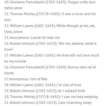
10. Girolamo Frescobaldi (1583-1643): Troppo sotto due
stelle alme
11. Thomas Morley (1557/8-1602): It was a lover and his
lass
12. William Lawes (1602-1645): White though ye be, yet,
lilies, know
13. Anonymous: Lassie lie near me
14. Robert Johnson (1583-1633): Tell me, dearest, what is
love?
15. William Lawes (1602-1645): He that will not love must
be my scholar
16. Girolamo Frescobaldi (1583-1643): Donna siam rei di
morte
17. Anonymous: Isle of Rea
18. William Lawes (1602-1645): I ́m sick of love
19. Robert Johnson (1583-1633): As I walked forth
20. Thomas Morley (1557/8-1602): I saw my lady weeping
21. Robert Johnson (1583-1633): Care-charming sleep