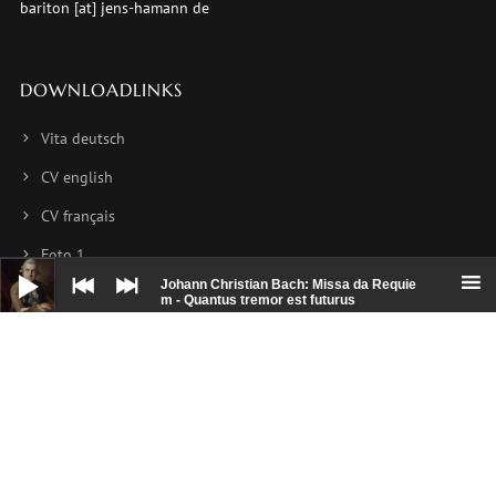
bariton [at] jens-hamann de
DOWNLOADLINKS
Vita deutsch
CV english
CV français
Foto 1
Audio-
Player
Johann Christian Bach: Missa da Requie
Foto 2
m - Quantus tremor est futurus
Foto 3
NEWSLETTER
Hier können Sie sich für meinen Newsletter anmelden