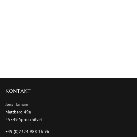
KONTAKT
Jens Hamann
Mettberg 49e
45549 Sprockhövel
+49 (0)2324 988 16 96