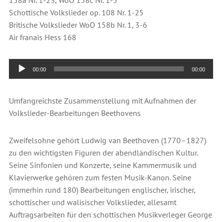
158a Nr. 1-23, WoO 158c Nr. 1-5
Schottische Volkslieder op. 108 Nr. 1-25
Britische Volkslieder WoO 158b Nr. 1, 3-6
Air franais Hess 168
Audio-
00:00
00:00
Player
Umfangreichste Zusammenstellung mit Aufnahmen der
Volkslieder-Bearbeitungen Beethovens
Zweifelsohne gehört Ludwig van Beethoven (1770–1827)
zu den wichtigsten Figuren der abendländischen Kultur.
Seine Sinfonien und Konzerte, seine Kammermusik und
Klavierwerke gehören zum festen Musik-Kanon. Seine
(immerhin rund 180) Bearbeitungen englischer, irischer,
schottischer und walisischer Volkslieder, allesamt
Auftragsarbeiten für den schottischen Musikverleger George