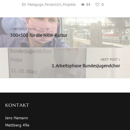
Pädagoge
,
Persönlich
,
Projekte
84
0
PREVIOUS POST
500×500 für die NRW-Kultur
NEXT POST
1. Arbeitsphase Bundesjugendchor
KONTAKT
Jens Hamann
Mettberg 49e