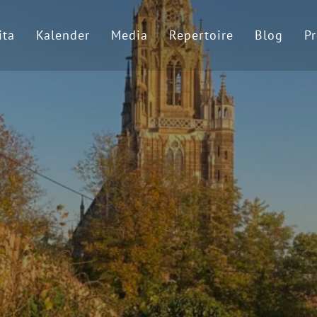
ita
Kalender
Media
Repertoire
Blog
Pr