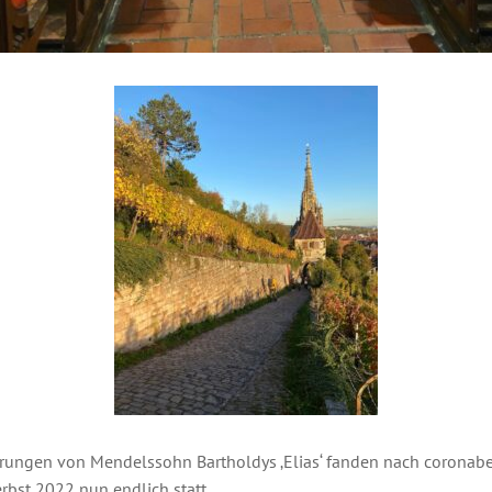
hrungen von Mendelssohn Bartholdys ‚Elias‘ fanden nach coronab
bst 2022 nun endlich statt.