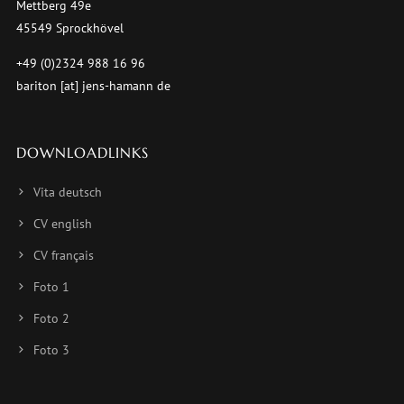
Mettberg 49e
45549 Sprockhövel
+49 (0)2324 988 16 96
bariton [at] jens-hamann de
DOWNLOADLINKS
Vita deutsch
CV english
CV français
Foto 1
Foto 2
Foto 3