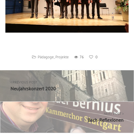
Pädagoge
,
Projekte
76
0
PREVIOUS POST
Neujahrskonzert 2020
NEXT POST
Bach-Reflexionen