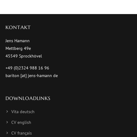
KONTAKT
Jens Hamann
Mettberg 49e
45549 Sprockhövel
+49 (0)2324 988 16 96
bariton [at] jens-hamann de
DOWNLOADLINKS
Vita deutsch
CV english
CV français