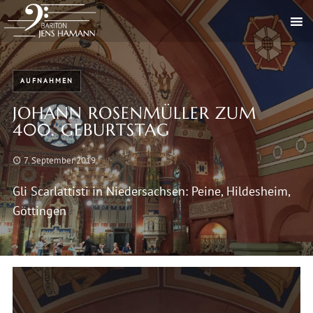
AUFNAHMEN
JOHANN ROSENMÜLLER ZUM
400. GEBURTSTAG
7. September 2019
Gli Scarlattisti in Niedersachsen: Peine, Hildesheim,
Göttingen