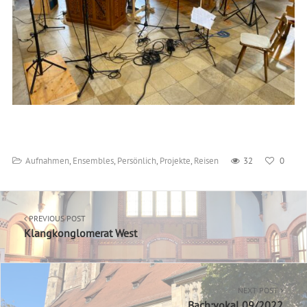
Aufnahmen
,
Ensembles
,
Persönlich
,
Projekte
,
Reisen
32
0
PREVIOUS POST
Klangkonglomerat West
NEXT POST
Bach:vokal 09/2022