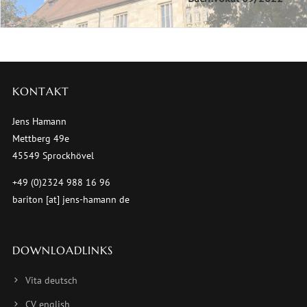
KONTAKT
Jens Hamann
Mettberg 49e
45549 Sprockhövel
+49 (0)2324 988 16 96
bariton [at] jens-hamann de
DOWNLOADLINKS
Vita deutsch
CV english