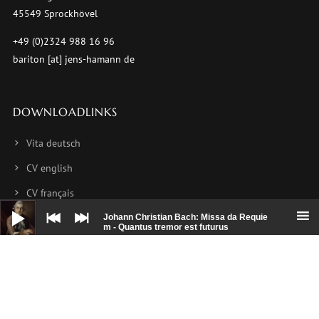
45549 Sprockhövel
+49 (0)2324 988 16 96
bariton [at] jens-hamann de
DOWNLOADLINKS
Vita deutsch
CV english
CV français
Audio-
Player
Foto 1
Johann Christian Bach: Missa da Requie
m - Quantus tremor est futurus
Foto 2
Foto 3