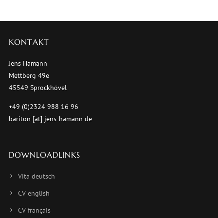
KONTAKT
Jens Hamann
Mettberg 49e
45549 Sprockhövel
+49 (0)2324 988 16 96
bariton [at] jens-hamann de
DOWNLOADLINKS
Vita deutsch
CV english
CV français