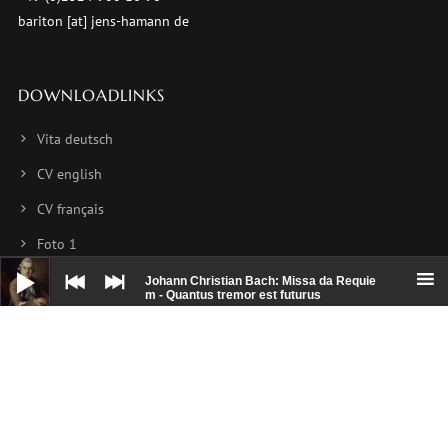
bariton [at] jens-hamann de
DOWNLOADLINKS
Vita deutsch
CV english
CV français
Foto 1
Audio-
Player
Foto 2
Johann Christian Bach: Missa da Requie
m - Quantus tremor est futurus
Foto 3
NEWSLETTER
Hier können Sie sich für meinen Newsletter anmelden