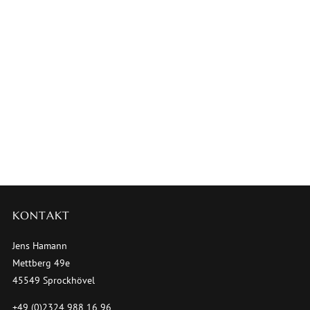
KONTAKT
Jens Hamann
Mettberg 49e
45549 Sprockhövel
+49 (0)2324 988 16 96