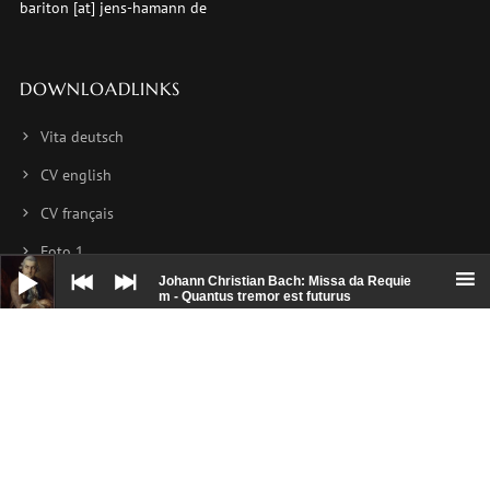
bariton [at] jens-hamann de
DOWNLOADLINKS
Vita deutsch
CV english
CV français
Foto 1
Audio-
Player
Johann Christian Bach: Missa da Requie
Foto 2
m - Quantus tremor est futurus
Foto 3
NEWSLETTER
Hier können Sie sich für meinen Newsletter anmelden