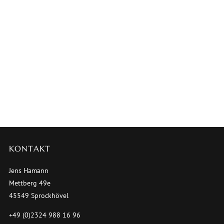
KONTAKT
Jens Hamann
Mettberg 49e
45549 Sprockhövel
+49 (0)2324 988 16 96