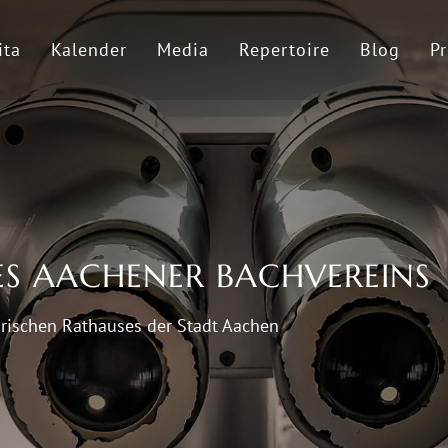
ita
Kalender
Media
Repertoire
Blog
Pr
ES AACHENER BACHVEREINS
rischen Rathauses der Stadt Aachen