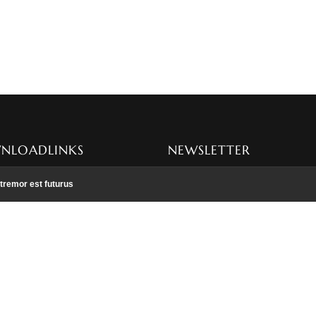
NLOADLINKS
NEWSLETTER
 deutsch
Hier können Sie sich für meinen
tremor est futurus
Newsletter anmelden
nglish
rançais
zur Anmeldung
 1
 2
 3