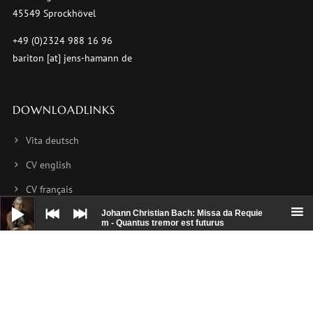
45549 Sprockhövel
+49 (0)2324 988 16 96
bariton [at] jens-hamann de
DOWNLOADLINKS
Vita deutsch
CV english
CV français
Audio-
Player
Foto 1
Johann Christian Bach: Missa da Requie
m - Quantus tremor est futurus
Foto 2
Foto 3