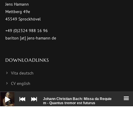
Jens Hamann
Mettberg 49e
45549 Sprockhövel
+49 (0)2324 988 16 96
bariton [at] jens-hamann de
DOWNLOADLINKS
Vita deutsch
CV english
Audio-
CV français
Player
Johann Christian Bach: Missa da Requie
m - Quantus tremor est futurus
Foto 1
Foto 2
Foto 3