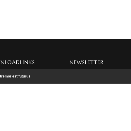
NLOADLINKS
NEWSLETTER
 deutsch
Hier können Sie sich für meinen
tremor est futurus
Newsletter anmelden
nglish
rançais
zur Anmeldung
 1
 2
 3