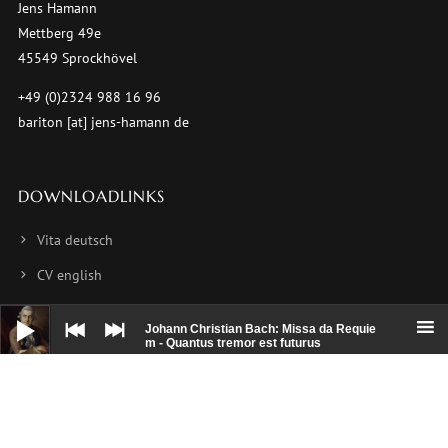
Jens Hamann
Mettberg 49e
45549 Sprockhövel
+49 (0)2324 988 16 96
bariton [at] jens-hamann de
DOWNLOADLINKS
Vita deutsch
CV english
CV français
Audio-
Player
Johann Christian Bach: Missa da Requie
Foto 1
m - Quantus tremor est futurus
Foto 2
Foto 3