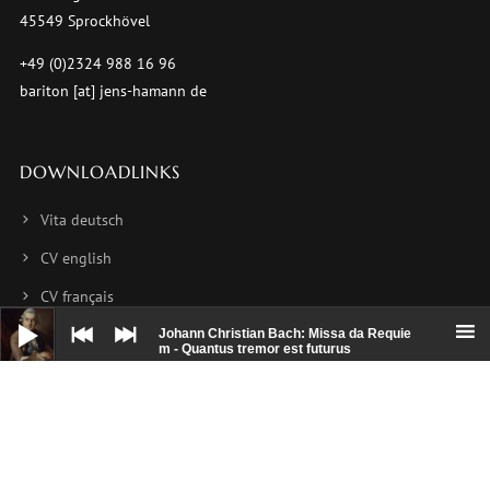
45549 Sprockhövel
+49 (0)2324 988 16 96
bariton [at] jens-hamann de
DOWNLOADLINKS
Vita deutsch
CV english
CV français
Audio-
Player
Foto 1
Johann Christian Bach: Missa da Requie
m - Quantus tremor est futurus
Foto 2
Foto 3