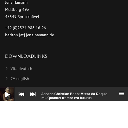
Jens Hamann
Mettberg 49e
45549 Sprockhövel
+49 (0)2324 988 16 96
bariton [at] jens-hamann de
DOWNLOADLINKS
Vita deutsch
CV english
CV français
Audio-
Player
Johann Christian Bach: Missa da Requie
Foto 1
m - Quantus tremor est futurus
Foto 2
Foto 3