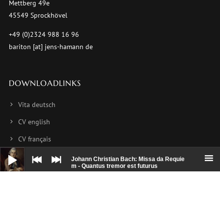
Mettberg 49e
45549 Sprockhövel
+49 (0)2324 988 16 96
bariton [at] jens-hamann de
DOWNLOADLINKS
Vita deutsch
CV english
CV français
Audio-
Foto 1
Player
Johann Christian Bach: Missa da Requie
m - Quantus tremor est futurus
Foto 2
Foto 3