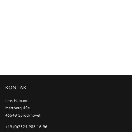
KONTAKT
Jens Hamann
Mettberg 49e
45549 Sprockhövel
+49 (0)2324 988 16 96