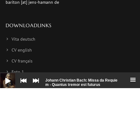
bariton [at] jens-hamann de
DOWNLOADLINKS
Vita deutsch
CV english
CV français
Foto 1
Audio-
Player
Johann Christian Bach: Missa da Requie
Foto 2
m - Quantus tremor est futurus
Foto 3
NEWSLETTER
Hier können Sie sich für meinen Newsletter anmelden