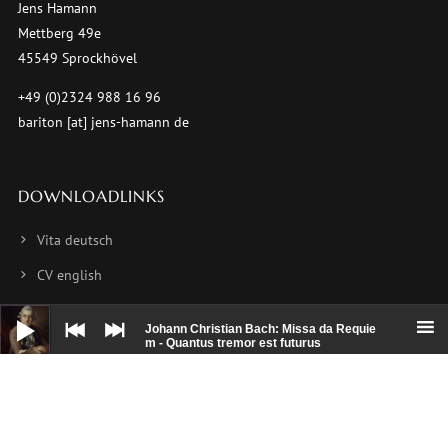
Jens Hamann
Mettberg 49e
45549 Sprockhövel
+49 (0)2324 988 16 96
bariton [at] jens-hamann de
DOWNLOADLINKS
Vita deutsch
CV english
CV français
Audio-
Player
Johann Christian Bach: Missa da Requie
Foto 1
m - Quantus tremor est futurus
Foto 2
Foto 3