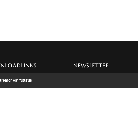
NLOADLINKS
NEWSLETTER
 deutsch
Hier können Sie sich für meinen
tremor est futurus
Newsletter anmelden
nglish
rançais
zur Anmeldung
 1
 2
 3