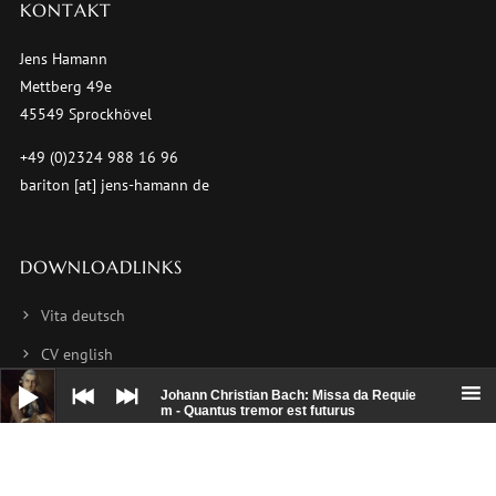
KONTAKT
Jens Hamann
Mettberg 49e
45549 Sprockhövel
+49 (0)2324 988 16 96
bariton [at] jens-hamann de
DOWNLOADLINKS
Vita deutsch
CV english
Audio-
Player
CV français
Johann Christian Bach: Missa da Requie
m - Quantus tremor est futurus
Foto 1
Foto 2