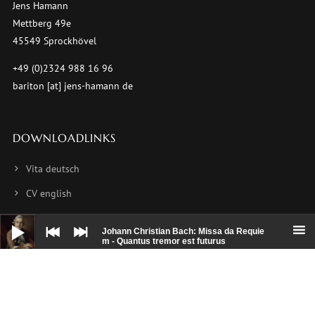
Jens Hamann
Mettberg 49e
45549 Sprockhövel
+49 (0)2324 988 16 96
bariton [at] jens-hamann de
DOWNLOADLINKS
Vita deutsch
CV english
CV français
Audio-
Player
Johann Christian Bach: Missa da Requie
Foto 1
m - Quantus tremor est futurus
Foto 2
Foto 3