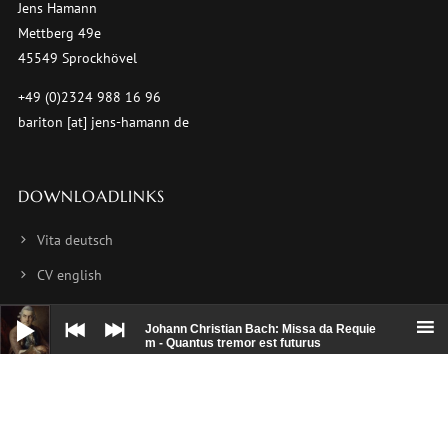
Jens Hamann
Mettberg 49e
45549 Sprockhövel
+49 (0)2324 988 16 96
bariton [at] jens-hamann de
DOWNLOADLINKS
Vita deutsch
CV english
CV français
Audio-
Player
Johann Christian Bach: Missa da Requie
Foto 1
m - Quantus tremor est futurus
Foto 2
Foto 3