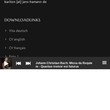
bariton [at] jens-hamann de
DOWNLOADLINKS
Vita deutsch
CV english
CV français
Foto 1
Audio-
Player
Johann Christian Bach: Missa da Requie
Foto 2
m - Quantus tremor est futurus
Foto 3
NEWSLETTER
Hier können Sie sich für meinen Newsletter anmelden