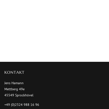
KONTAKT
Jens Hamann
Mettberg 49e
45549 Sprockhövel
+49 (0)2324 988 16 96