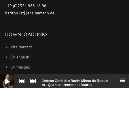
+49 (0)2324 988 16 96
bariton [at] jens-hamann de
DOWNLOADLINKS
Vita deutsch
CV english
CV français
Audio-
Foto 1
Player
Johann Christian Bach: Missa da Requie
m - Quantus tremor est futurus
Foto 2
Foto 3
NEWSLETTER