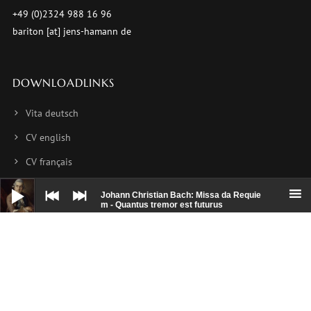
+49 (0)2324 988 16 96
bariton [at] jens-hamann de
DOWNLOADLINKS
Vita deutsch
CV english
CV français
Audio-
Foto 1
Player
Johann Christian Bach: Missa da Requie
m - Quantus tremor est futurus
Foto 2
Foto 3
NEWSLETTER