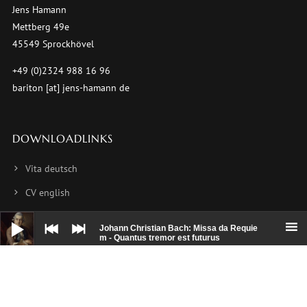
Jens Hamann
Mettberg 49e
45549 Sprockhövel
+49 (0)2324 988 16 96
bariton [at] jens-hamann de
DOWNLOADLINKS
Vita deutsch
CV english
Audio-
CV français
Player
Johann Christian Bach: Missa da Requie
m - Quantus tremor est futurus
Foto 1
Foto 2
Foto 3