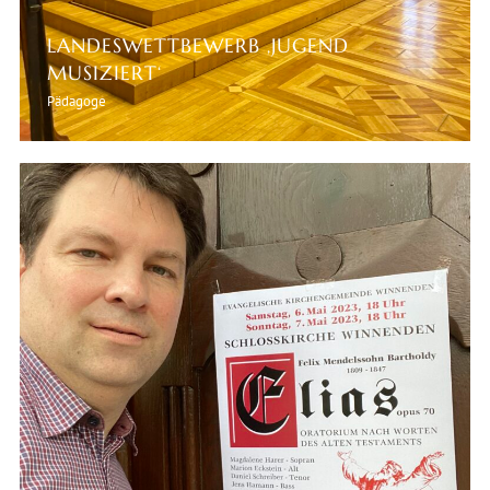
LANDESWETTBEWERB ‚JUGEND
MUSIZIERT‘
Pädagoge